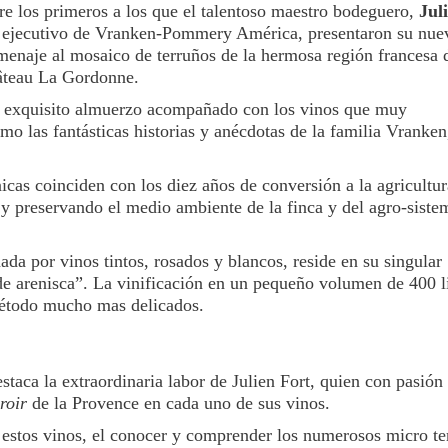
re los primeros a los que el talentoso maestro bodeguero,
Jul
e ejecutivo de Vranken-Pommery América,
presentaron su nue
omenaje al mosaico de terruños de la hermosa región francesa 
hâteau La Gordonne.
un exquisito almuerzo acompañado con los vinos que muy
o las fantásticas historias y anécdotas de la familia Vranken
cas coinciden con los diez años de conversión a la agricultur
y preservando el medio ambiente de la finca y del agro-siste
ada por vinos tintos, rosados y blancos, reside en su singular
 de arenisca”. La vinificación en un pequeño volumen de 400 li
étodo mucho mas delicados.
estaca la extraordinaria labor de Julien Fort, quien con pasión
rroir
de la Provence en cada uno de sus vinos.
ar estos vinos, el conocer y comprender los numerosos micro t