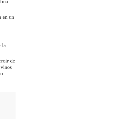
fina
n en un
 la
rroir de
 vinos
no