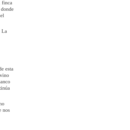
 finca
, donde
el
u La
de esta
 vino
lanco
tinúa
ino
e nos