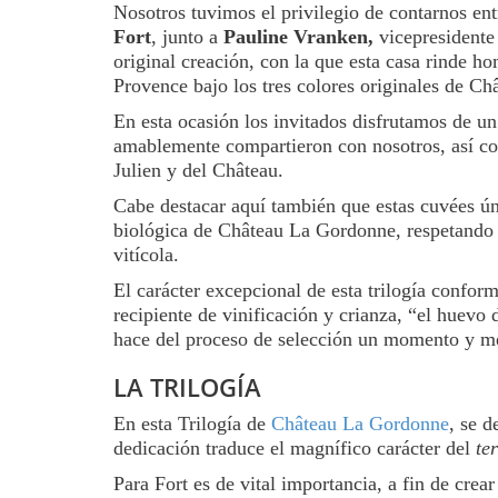
Nosotros tuvimos el privilegio de contarnos ent
Fort
, junto a
Pauline Vranken,
vicepresident
original creación, con la que esta casa rinde h
Provence bajo los tres colores originales de C
En esta ocasión los invitados disfrutamos de 
amablemente compartieron con nosotros, así com
Julien y del Château.
Cabe destacar aquí también que estas cuvées úni
biológica de Château La Gordonne, respetando 
vitícola.
El carácter excepcional de esta trilogía conform
recipiente de vinificación y crianza, “el huevo
hace del proceso de selección un momento y m
LA TRILOGÍA
En esta Trilogía de
Château La Gordonne
, se d
dedicación traduce el magnífico carácter del
te
Para Fort es de vital importancia, a fin de cre