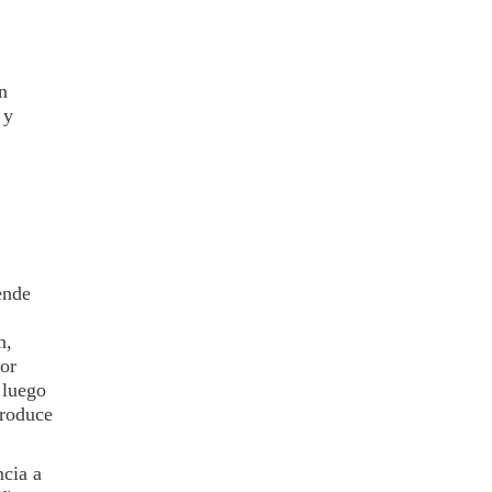
n
 y
ende
n,
or
 luego
produce
ncia a