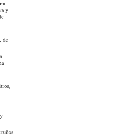
ien
va y
de
, de
a
ma
tros,
 y
erruños