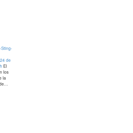
024 de
h
El
n los
e la
 de…