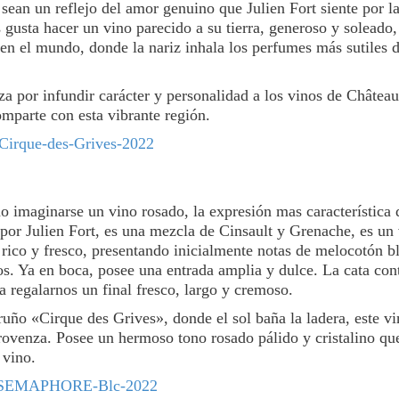
sean un reflejo del amor genuino que Julien Fort siente por la
 gusta hacer un vino parecido a su tierra, generoso y soleado
a en el mundo, donde la nariz inhala los perfumes más sutiles d
a por infundir carácter y personalidad a los vinos de Châtea
mparte con esta vibrante región.
o imaginarse un vino rosado, la expresión mas característica 
 por Julien Fort, es una mezcla de Cinsault y Grenache, es un
s rico y fresco, presentando inicialmente notas de melocotón b
os. Ya en boca, posee una entrada amplia y dulce. La cata con
a regalarnos un final fresco, largo y cremoso.
ruño «Cirque des Grives», donde el sol baña la ladera, este v
Provenza. Posee un hermoso tono rosado pálido y cristalino qu
 vino.