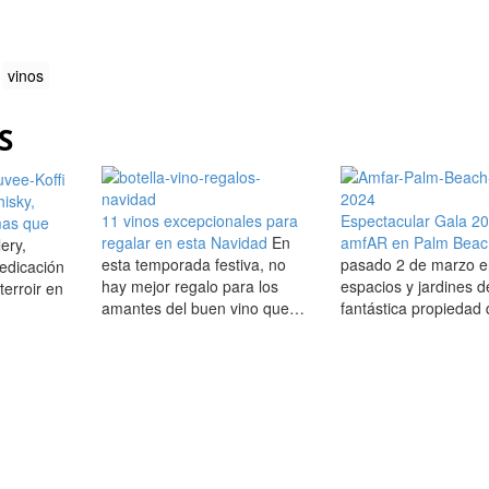
vinos
S
isky,
11 vinos excepcionales para
Espectacular Gala 2
mas que
regalar en esta Navidad
En
amfAR en Palm Beac
lery,
esta temporada festiva, no
pasado 2 de marzo e
edicación
hay mejor regalo para los
espacios y jardines d
terroir en
amantes del buen vino que…
fantástica propiedad