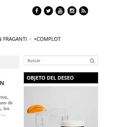
N FRAGANTI
+COMPLOT
OBJETO DEL DESEO
ON
rroz,
 uno de
, los
s, …