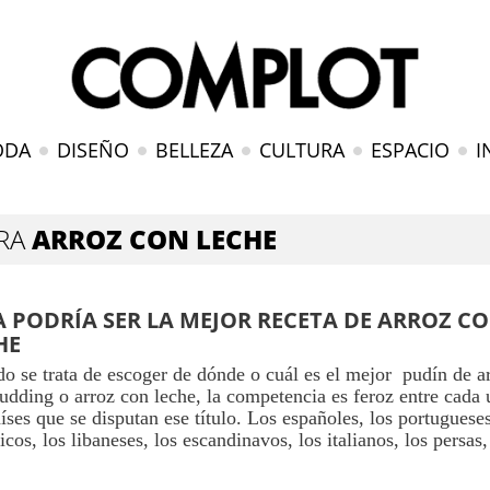
ODA
DISEÑO
BELLEZA
CULTURA
ESPACIO
I
ARA
ARROZ CON LECHE
A PODRÍA SER LA MEJOR RECETA DE ARROZ C
HE
o se trata de escoger de dónde o cuál es el mejor pudín de a
pudding o arroz con leche, la competencia es feroz entre cada
aíses que se disputan ese título. Los españoles, los portugueses
nicos, los libaneses, los escandinavos, los italianos, los persa