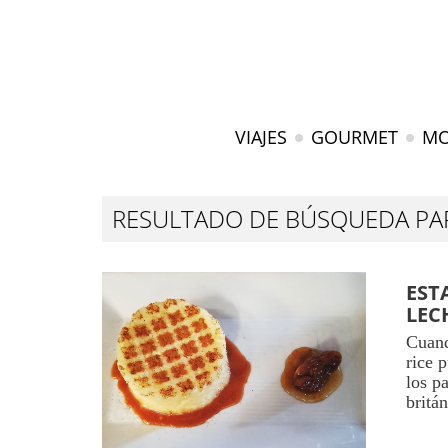
VIAJES
GOURMET
M
RESULTADO DE BÚSQUEDA P
EST
LEC
Cuand
rice 
los p
britá