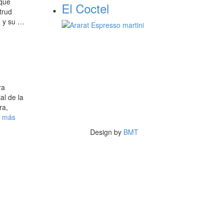
 que
El Coctel
trud
, y su …
ra
al de la
ra,
r más
Design by
BMT