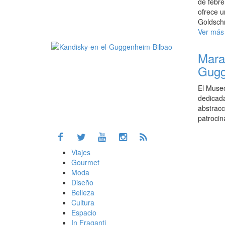
de febre
ofrece u
Goldsch
Ver más
Mara
Gugg
El Muse
dedicada
abstracc
patroci
Viajes
Gourmet
Moda
Diseño
Belleza
Cultura
Espacio
In Fraganti