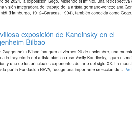
ro de 2024, la exposición Gego. Midiendo el infinito, una retrospectiva
na visión integradora del trabajo de la artista germano-venezolana Ger
midt (Hamburgo, 1912–Caracas, 1994), también conocida como Gego
villosa exposición de Kandinsky en el
enheim Bilbao
o Guggenheim Bilbao inaugura el viernes 20 de noviembre, una muest
 a la trayectoria del artista plástico ruso Vasily Kandinsky, figura esenci
ión y uno de los principales exponentes del arte del siglo XX. La muest
nada por la Fundación BBVA, recoge una importante selección de …
Ve