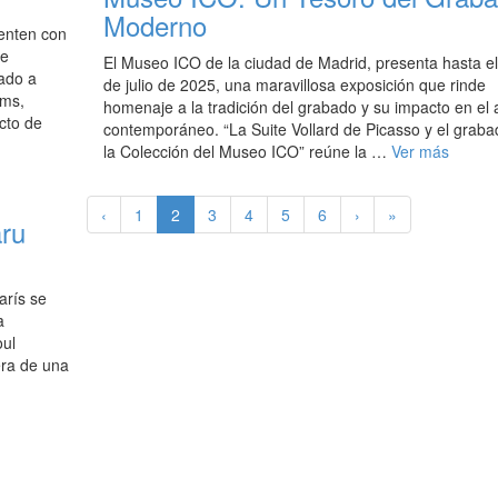
Moderno
ienten con
he
El Museo ICO de la ciudad de Madrid, presenta hasta e
ado a
de julio de 2025, una maravillosa exposición que rinde
ams,
homenaje a la tradición del grabado y su impacto en el 
cto de
contemporáneo. “La Suite Vollard de Picasso y el graba
la Colección del Museo ICO” reúne la …
Ver más
‹
1
2
3
4
5
6
›
»
aru
arís se
a
oul
era de una