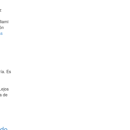
z
Miami
ión
ás
ía. Es
Lejos
a de
ado