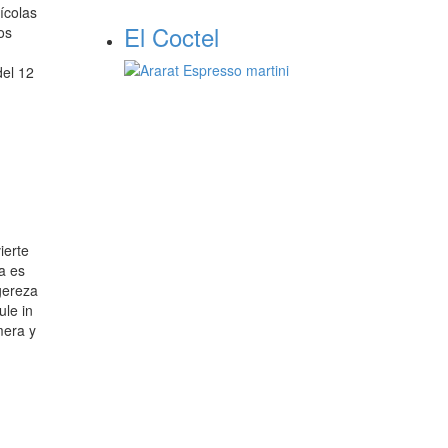
nícolas
El Coctel
os
el 12
ierte
a es
gereza
ule in
mera y