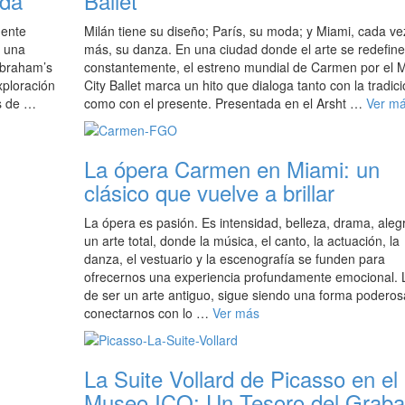
ida
Ballet
mente
Milán tiene su diseño; París, su moda; y Miami, cada ve
o una
más, su danza. En una ciudad donde el arte se redefine
Abraham’s
constantemente, el estreno mundial de Carmen por el 
xploración
City Ballet marca un hito que dialoga tanto con la tradic
os de …
como con el presente. Presentada en el Arsht …
Ver m
La ópera Carmen en Miami: un
clásico que vuelve a brillar
La ópera es pasión. Es intensidad, belleza, drama, alegr
un arte total, donde la música, el canto, la actuación, la
danza, el vestuario y la escenografía se funden para
ofrecernos una experiencia profundamente emocional. 
de ser un arte antiguo, sigue siendo una forma poderos
conectarnos con lo …
Ver más
La Suite Vollard de Picasso en el
Museo ICO: Un Tesoro del Grab