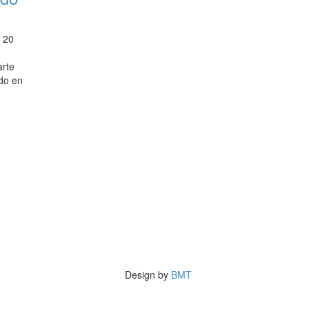
l 20
arte
do en
Design by
BMT