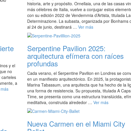
Solo
historia, arte y propósito. Ornellaia, una de las casas vi
más célebres de Italia, vuelve a conjugar estos element
con su edición 2022 de Vendemmia d’Artista, titulada La
Determinazione. La subasta, organizada por Bonhams d
al 24 de junio, destinará …
Ver más
ierte
Serpentine Pavilion 2025:
arquitectura efímera con raíces
profundas
inos y el
 que no
Cada verano, el Serpentine Pavilion en Londres se conv
 carteles
en un manifiesto arquitectónico. En 2025, la protagonist
tamente, a
Marina Tabassum, una arquitecta que ha hecho de la li
 más
una forma de resistencia. Su propuesta, titulada A Caps
Time, se presenta como una estructura translúcida, efí
meditativa, construida alrededor …
Ver más
Nueva Carmen en el Miami City