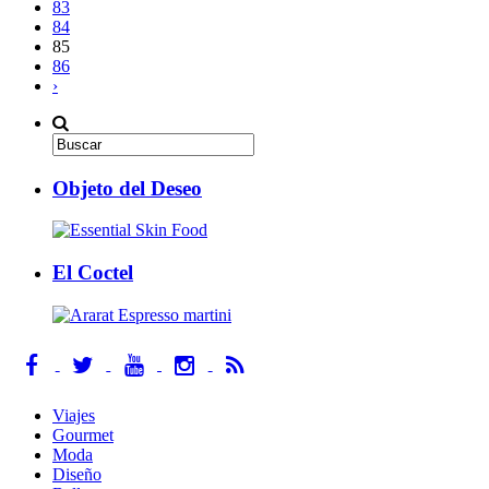
83
84
85
86
›
Objeto del Deseo
El Coctel
Viajes
Gourmet
Moda
Diseño