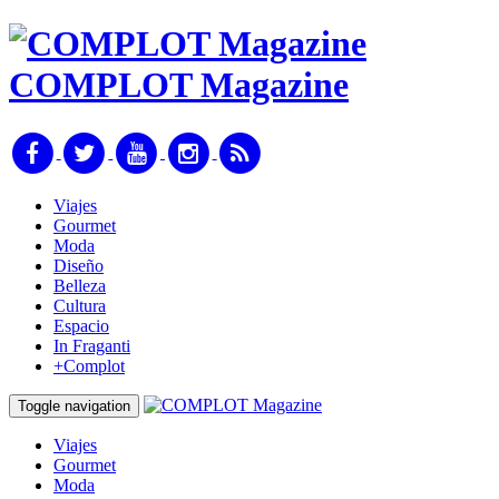
COMPLOT Magazine
Viajes
Gourmet
Moda
Diseño
Belleza
Cultura
Espacio
In Fraganti
+Complot
Toggle navigation
Viajes
Gourmet
Moda