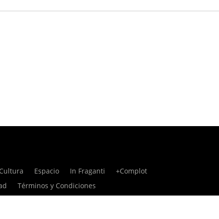
Cultura
Espacio
In Fraganti
+Complot
dad
Términos y Condiciones