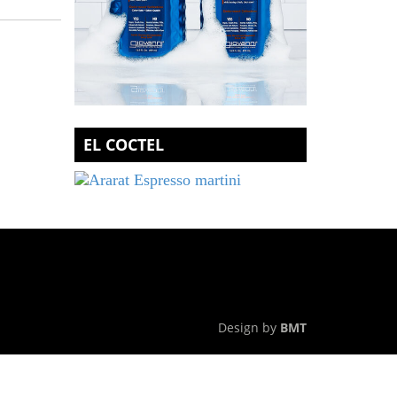
EL COCTEL
Design by
BMT