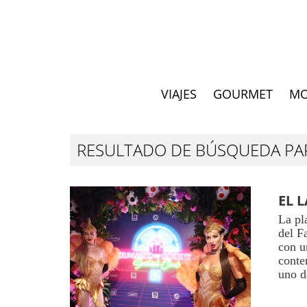
VIAJES
GOURMET
M
RESULTADO DE BÚSQUEDA P
EL 
La pl
del F
con u
conte
uno d