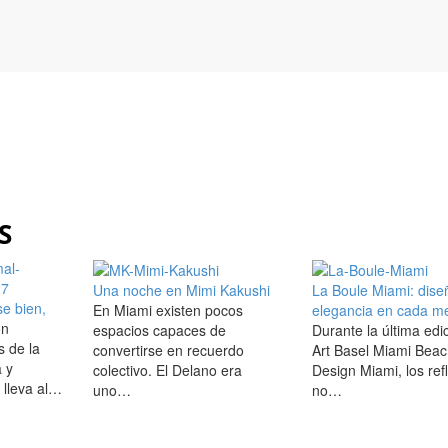
S
Una noche en Mimi Kakushi
La Boule Miami: dise
se bien,
En Miami existen pocos
elegancia en cada m
on
espacios capaces de
Durante la última edi
s de la
convertirse en recuerdo
Art Basel Miami Beac
a y
colectivo. El Delano era
Design Miami, los ref
s lleva al…
uno…
no…