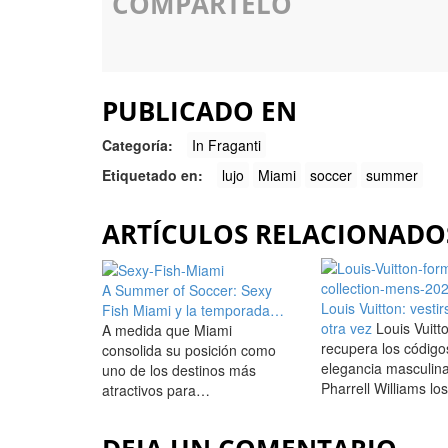
COMPÁRTELO
PUBLICADO EN
Categorí­a:
In Fraganti
Etiquetado en:
lujo
Miami
soccer
summer
ARTÍCULOS RELACIONADO
A Summer of Soccer: Sexy
Louis Vuitton: vestir
Fish Miami y la temporada…
otra vez
Louis Vuitt
A medida que Miami
recupera los código
consolida su posición como
elegancia masculin
uno de los destinos más
Pharrell Williams lo
atractivos para…