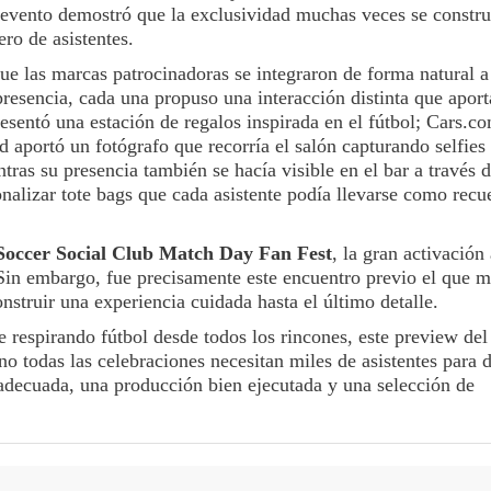
 evento demostró que la exclusividad muchas veces se constr
ero de asistentes.
ue las marcas patrocinadoras se integraron de forma natural a
 presencia, cada una propuso una interacción distinta que apor
resentó una estación de regalos inspirada en el fútbol; Cars.c
 aportó un fotógrafo que recorría el salón capturando selfies
ras su presencia también se hacía visible en el bar a través 
onalizar tote bags que cada asistente podía llevarse como recu
occer Social Club Match Day Fan Fest
, la gran activación 
Sin embargo, fue precisamente este encuentro previo el que m
nstruir una experiencia cuidada hasta el último detalle.
 respirando fútbol desde todos los rincones, este preview del
 todas las celebraciones necesitan miles de asistentes para d
 adecuada, una producción bien ejecutada y una selección de