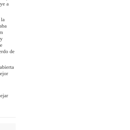
uye a
 la
taba
om
 y
de
erdo de
abierta
ejor
ejar