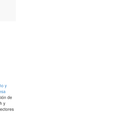
ño y
esa
ción de
h y
lectores