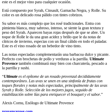
este es el mejor vino para cualquier ocasión.
Está compuesto por Syrah, Cinsault, Garnacha Negra, y Rolle. Su
color es un delicado rosa pálido con tintes cobrizos.
Su sabor es más complejo que los rosé tradicionales. Entra con
pimienta blanca, muy sabroso, intenso, se siente la gran textura y
peso del Syrah. Aparecen bayas rojas después de que se abre. Un
toque de Rolle le da una gran acidez y brillo que le da notas de
cítricos de invierno, especias con un final cálido en todo el paladar.
Este es el vino rosado de un bebedor de vino tinto.
Las notas especiadas complementarán una barbacoa dulce y picante.
Perfecto con brochetas de pollo y verduras a la parrilla.
Ultimate
Provence
también combinará muy bien con charcutería, pescado a
la parrilla y sushi.
“
Ultimate
es el epítome de un rosado provenzal decididamente
contemporáneo. Las uvas se unen en una sinfonía de frutas con
toques florales y notas más especiadas, principalmente de las uvas
Syrah y Rolle. Selección de los mejores jugos, seguido de
estabilización sobre lías para enriquecer el bouquet y el sabor
.”
Alexis Cornu, Enólogo de Ultimate Provence
provencerose.com