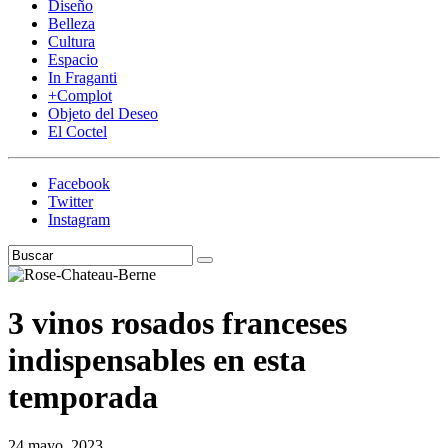
Diseño
Belleza
Cultura
Espacio
In Fraganti
+Complot
Objeto del Deseo
El Coctel
Facebook
Twitter
Instagram
3 vinos rosados franceses
indispensables en esta
temporada
24 mayo, 2023