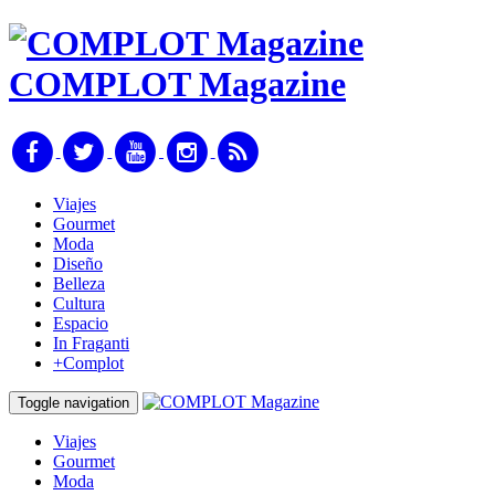
COMPLOT Magazine
Viajes
Gourmet
Moda
Diseño
Belleza
Cultura
Espacio
In Fraganti
+Complot
Toggle navigation
Viajes
Gourmet
Moda