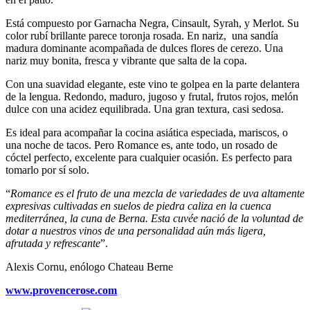
Está compuesto por Garnacha Negra, Cinsault, Syrah, y Merlot. Su
color rubí brillante parece toronja rosada. En nariz, una sandía
madura dominante acompañada de dulces flores de cerezo. Una
nariz muy bonita, fresca y vibrante que salta de la copa.
Con una suavidad elegante, este vino te golpea en la parte delantera
de la lengua. Redondo, maduro, jugoso y frutal, frutos rojos, melón
dulce con una acidez equilibrada. Una gran textura, casi sedosa.
Es ideal para acompañar la cocina asiática especiada, mariscos, o
una noche de tacos. Pero Romance es, ante todo, un rosado de
cóctel perfecto, excelente para cualquier ocasión. Es perfecto para
tomarlo por sí solo.
“
Romance es el fruto de una mezcla de variedades de uva altamente
expresivas cultivadas en suelos de piedra caliza en la cuenca
mediterránea, la cuna de Berna. Esta cuvée nació de la voluntad de
dotar a nuestros vinos de una personalidad aún más ligera,
afrutada y refrescante
”.
Alexis Cornu, enólogo Chateau Berne
www.provencerose.com