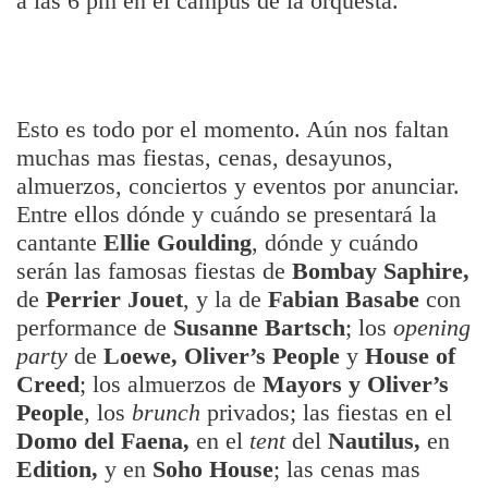
a las 6 pm en el campus de la orquesta.
Esto es todo por el momento. Aún nos faltan
muchas mas fiestas, cenas, desayunos,
almuerzos, conciertos y eventos por anunciar.
Entre ellos dónde y cuándo se presentará la
cantante
Ellie Goulding
, dónde y cuándo
serán las famosas fiestas de
Bombay Saphire,
de
Perrier Jouet
, y la de
Fabian Basabe
con
performance de
Susanne Bartsch
; los
opening
party
de
Loewe, Oliver’s People
y
House of
Creed
; los almuerzos de
Mayors y Oliver’s
People
, los
brunch
privados; las fiestas en el
Domo del Faena,
en el
tent
del
Nautilus,
en
Edition,
y en
Soho House
; las cenas mas