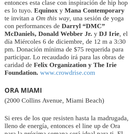
entonces esta clase con inspiración de hip hop
es lo tuyo.
Equinox
y
Mana Contemporary
te invitan a
Om this way
, una sesión de yoga
con performances de
Darryl “DMC”
McDaniels, Donald Webber Jr.
y
DJ Irie
, el
día Miércoles 6 de diciembre, de 12 m a 3:30
pm. Donación mínima de $75 requerida para
participar. Lo recaudado irá para las obras de
caridad de
Felix Organization y The Irie
Foundation.
www.crowdrise.com
ORA MIAMI
(2000 Collins Avenue, Miami Beach)
Si eres de los que resisten hasta la madrugada,
lleno de energía, entonces el line up de Ora
para la próxima semana será ideal para ti. El